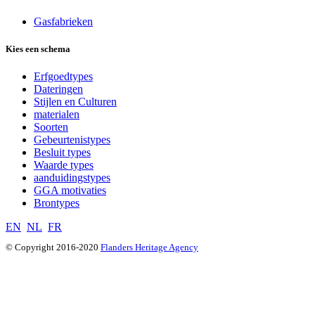
Gasfabrieken
Kies een schema
Erfgoedtypes
Dateringen
Stijlen en Culturen
materialen
Soorten
Gebeurtenistypes
Besluit types
Waarde types
aanduidingstypes
GGA motivaties
Brontypes
EN
NL
FR
© Copyright 2016-2020
Flanders Heritage Agency