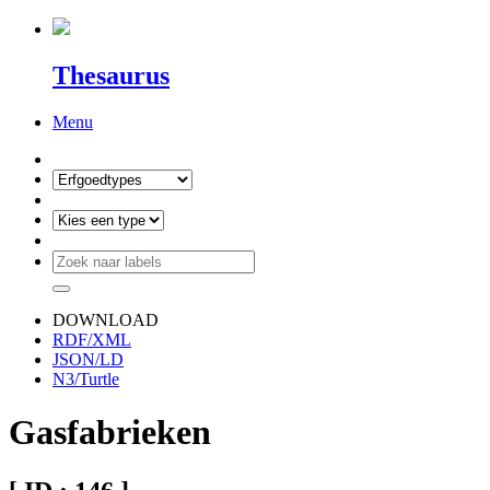
Thesaurus
Menu
DOWNLOAD
RDF/XML
JSON/LD
N3/Turtle
Gasfabrieken