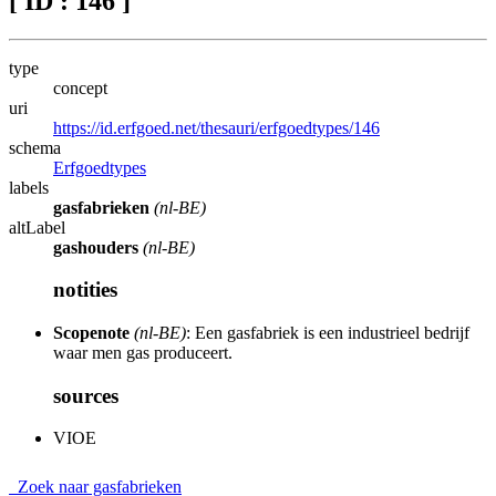
[ ID : 146 ]
type
concept
uri
https://id.erfgoed.net/thesauri/erfgoedtypes/146
schema
Erfgoedtypes
labels
gasfabrieken
(nl-BE)
altLabel
gashouders
(nl-BE)
notities
Scopenote
(nl-BE)
: Een gasfabriek is een industrieel bedrijf
waar men gas produceert.
sources
VIOE
Zoek naar gasfabrieken