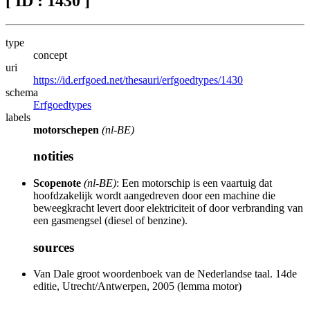
[ ID : 1430 ]
type
concept
uri
https://id.erfgoed.net/thesauri/erfgoedtypes/1430
schema
Erfgoedtypes
labels
motorschepen
(nl-BE)
notities
Scopenote
(nl-BE)
: Een motorschip is een vaartuig dat
hoofdzakelijk wordt aangedreven door een machine die
beweegkracht levert door elektriciteit of door verbranding van
een gasmengsel (diesel of benzine).
sources
Van Dale groot woordenboek van de Nederlandse taal. 14de
editie, Utrecht/Antwerpen, 2005 (lemma motor)