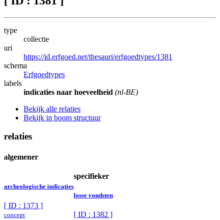
[ ID : 1381 ]
type
collectie
uri
https://id.erfgoed.net/thesauri/erfgoedtypes/1381
schema
Erfgoedtypes
labels
indicaties naar hoeveelheid
(nl-BE)
Bekijk alle relaties
Bekijk in boom structuur
relaties
algemener
specifieker
archeologische indicaties
losse vondsten
[ ID : 1373 ]
[ ID : 1382 ]
concept