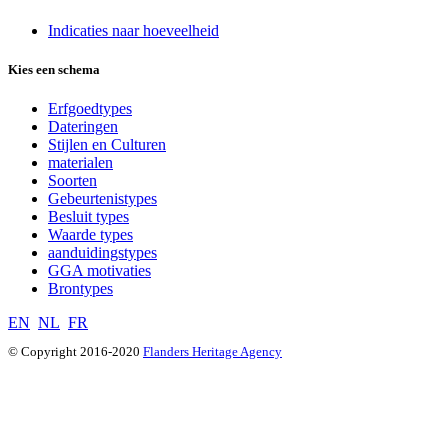
Indicaties naar hoeveelheid
Kies een schema
Erfgoedtypes
Dateringen
Stijlen en Culturen
materialen
Soorten
Gebeurtenistypes
Besluit types
Waarde types
aanduidingstypes
GGA motivaties
Brontypes
EN
NL
FR
© Copyright 2016-2020
Flanders Heritage Agency