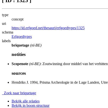
[ ID : 1325 ]
type
concept
uri
https://id.erfgoed.net/thesauri/erfgoedtypes/1325
schema
Erfgoedtypes
labels
briquetage
(nl-BE)
notities
Scopenote
(nl-BE)
: Zoutwinning door middel van het verhitte
sources
Hendriks J. 1994, Prisma Archeologie in de Lage Landen, Utre
Zoek naar briquetage
Bekijk alle relaties
Bekijk in boom structuur