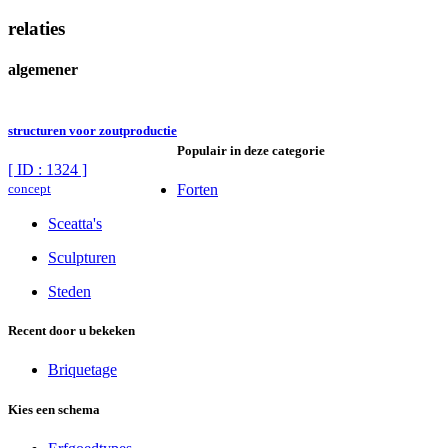
relaties
algemener
structuren voor zoutproductie
Populair in deze categorie
[ ID : 1324 ]
concept
Forten
Sceatta's
Sculpturen
Steden
Recent door u bekeken
Briquetage
Kies een schema