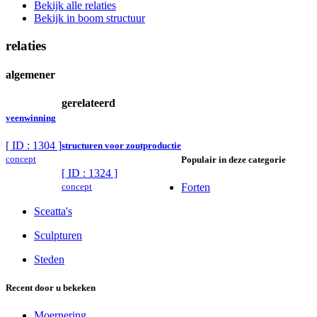
Bekijk alle relaties
Bekijk in boom structuur
relaties
algemener
gerelateerd
veenwinning
[ ID : 1304 ]
structuren voor zoutproductie
concept
Populair in deze categorie
[ ID : 1324 ]
concept
Forten
Sceatta's
Sculpturen
Steden
Recent door u bekeken
Moernering