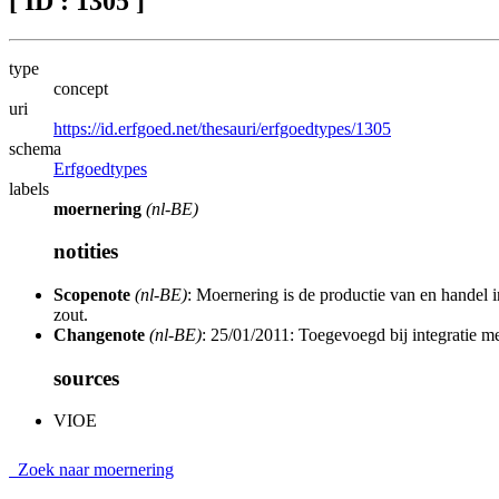
[ ID : 1305 ]
type
concept
uri
https://id.erfgoed.net/thesauri/erfgoedtypes/1305
schema
Erfgoedtypes
labels
moernering
(nl-BE)
notities
Scopenote
(nl-BE)
: Moernering is de productie van en handel
zout.
Changenote
(nl-BE)
: 25/01/2011: Toegevoegd bij integratie m
sources
VIOE
Zoek naar moernering