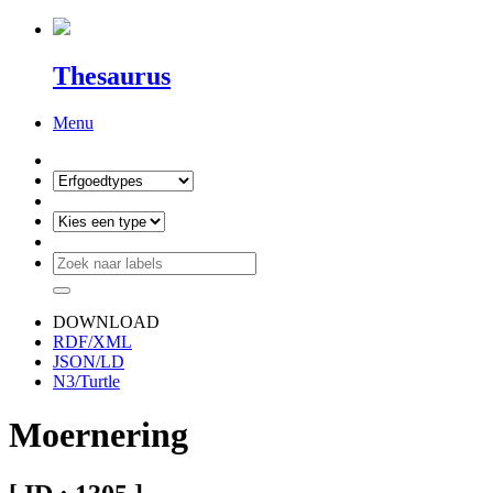
Thesaurus
Menu
DOWNLOAD
RDF/XML
JSON/LD
N3/Turtle
Moernering