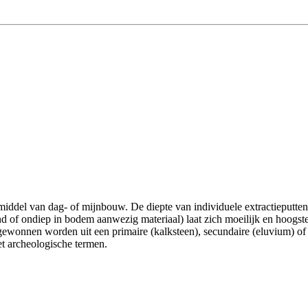
iddel van dag- of mijnbouw. De diepte van individuele extractieputten
f ondiep in bodem aanwezig materiaal) laat zich moeilijk en hoogstens
ewonnen worden uit een primaire (kalksteen), secundaire (eluvium) of ee
et archeologische termen.