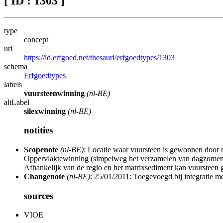
[ ID : 1303 ]
type
concept
uri
https://id.erfgoed.net/thesauri/erfgoedtypes/1303
schema
Erfgoedtypes
labels
vuursteenwinning
(nl-BE)
altLabel
silexwinning
(nl-BE)
notities
Scopenote
(nl-BE)
: Locatie waar vuursteen is gewonnen door m
Oppervlaktewinning (simpelweg het verzamelen van dagzomend o
Afhankelijk van de regio en het matrixsediment kan vuursteen g
Changenote
(nl-BE)
: 25/01/2011: Toegevoegd bij integratie m
sources
VIOE