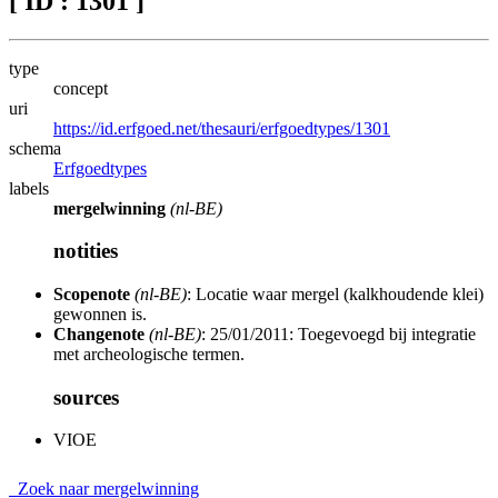
[ ID : 1301 ]
type
concept
uri
https://id.erfgoed.net/thesauri/erfgoedtypes/1301
schema
Erfgoedtypes
labels
mergelwinning
(nl-BE)
notities
Scopenote
(nl-BE)
: Locatie waar mergel (kalkhoudende klei)
gewonnen is.
Changenote
(nl-BE)
: 25/01/2011: Toegevoegd bij integratie
met archeologische termen.
sources
VIOE
Zoek naar mergelwinning