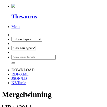
Thesaurus
Menu
DOWNLOAD
RDF/XML
JSON/LD
N3/Turtle
Mergelwinning