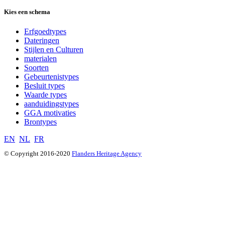
Kies een schema
Erfgoedtypes
Dateringen
Stijlen en Culturen
materialen
Soorten
Gebeurtenistypes
Besluit types
Waarde types
aanduidingstypes
GGA motivaties
Brontypes
EN
NL
FR
© Copyright 2016-2020
Flanders Heritage Agency