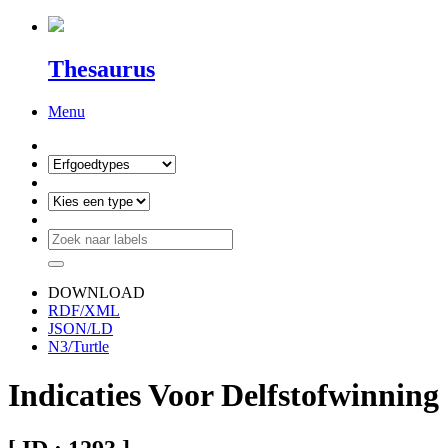
Thesaurus
Menu
DOWNLOAD
RDF/XML
JSON/LD
N3/Turtle
Indicaties Voor Delfstofwinning