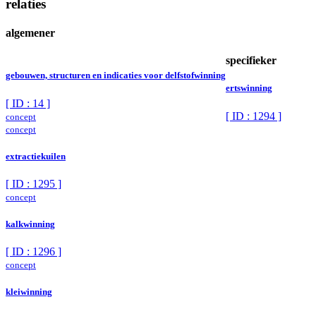
relaties
algemener
specifieker
gebouwen, structuren en indicaties voor delfstofwinning
ertswinning
[ ID : 14 ]
[ ID : 1294 ]
concept
concept
extractiekuilen
[ ID : 1295 ]
concept
kalkwinning
[ ID : 1296 ]
concept
kleiwinning