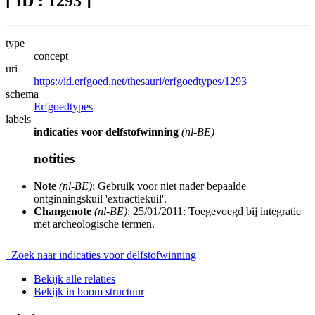
[ ID : 1293 ]
type
concept
uri
https://id.erfgoed.net/thesauri/erfgoedtypes/1293
schema
Erfgoedtypes
labels
indicaties voor delfstofwinning
(nl-BE)
notities
Note
(nl-BE)
: Gebruik voor niet nader bepaalde
ontginningskuil 'extractiekuil'.
Changenote
(nl-BE)
: 25/01/2011: Toegevoegd bij integratie
met archeologische termen.
Zoek naar indicaties voor delfstofwinning
Bekijk alle relaties
Bekijk in boom structuur