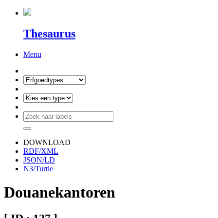
Thesaurus
Menu
DOWNLOAD
RDF/XML
JSON/LD
N3/Turtle
Douanekantoren