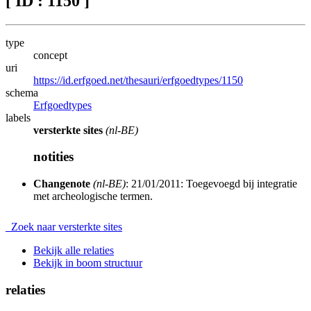
[ ID : 1150 ]
type
concept
uri
https://id.erfgoed.net/thesauri/erfgoedtypes/1150
schema
Erfgoedtypes
labels
versterkte sites
(nl-BE)
notities
Changenote
(nl-BE)
: 21/01/2011: Toegevoegd bij integratie
met archeologische termen.
Zoek naar versterkte sites
Bekijk alle relaties
Bekijk in boom structuur
relaties