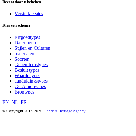
Recent door u bekeken
Versterkte sites
Kies een schema
Erfgoedtypes
Dateringen
Stijlen en Culturen
materialen
Soorten
Gebeurtenistypes
Besluit types
Waarde types
aanduidingstypes
GGA motivaties
Brontypes
EN
NL
FR
© Copyright 2016-2020
Flanders Heritage Agency