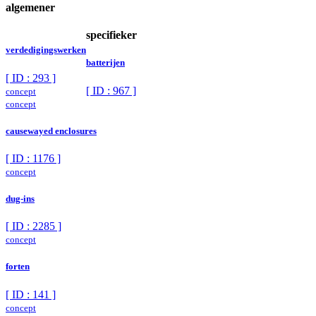
algemener
specifieker
verdedigingswerken
batterijen
[ ID : 293 ]
[ ID : 967 ]
concept
concept
causewayed enclosures
[ ID : 1176 ]
concept
dug-ins
[ ID : 2285 ]
concept
forten
[ ID : 141 ]
concept