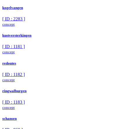
kogelvangen
[ ID : 2283 ]
concept
kustversterkingen
[ ID : 1181 ]
concept
redoutes
[ ID : 1182 ]
concept
ringwalburgen
[ ID : 1183 ]
concept
schansen