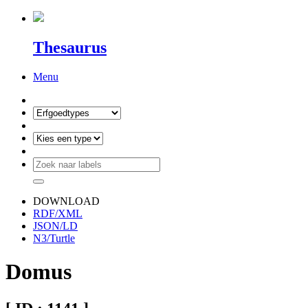
Thesaurus
Menu
DOWNLOAD
RDF/XML
JSON/LD
N3/Turtle
Domus