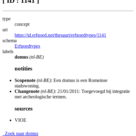
[ ID : 1141 ]
type
concept
uri
https://id.erfgoed.net/thesauri/erfgoedtypes/1141
schema
Erfgoedtypes
labels
domus
(nl-BE)
notities
Scopenote
(nl-BE)
: Een domus is een Romeinse
stadswoning.
Changenote
(nl-BE)
: 21/01/2011: Toegevoegd bij integratie
met archeologische termen.
sources
VIOE
Zoek naar domus