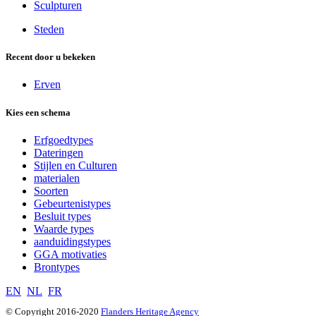
Sculpturen
Steden
Recent door u bekeken
Erven
Kies een schema
Erfgoedtypes
Dateringen
Stijlen en Culturen
materialen
Soorten
Gebeurtenistypes
Besluit types
Waarde types
aanduidingstypes
GGA motivaties
Brontypes
EN
NL
FR
© Copyright 2016-2020
Flanders Heritage Agency