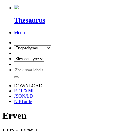
Thesaurus
Menu
DOWNLOAD
RDF/XML
JSON/LD
N3/Turtle
Erven