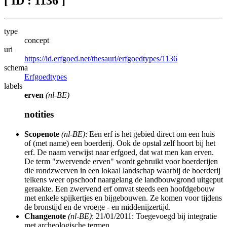
[ ID : 1136 ]
type
concept
uri
https://id.erfgoed.net/thesauri/erfgoedtypes/1136
schema
Erfgoedtypes
labels
erven
(nl-BE)
notities
Scopenote
(nl-BE)
: Een erf is het gebied direct om een huis
of (met name) een boerderij. Ook de opstal zelf hoort bij het
erf. De naam verwijst naar erfgoed, dat wat men kan erven.
De term "zwervende erven" wordt gebruikt voor boerderijen
die rondzwerven in een lokaal landschap waarbij de boerderij
telkens weer opschoof naargelang de landbouwgrond uitgeput
geraakte. Een zwervend erf omvat steeds een hoofdgebouw
met enkele spijkertjes en bijgebouwen. Ze komen voor tijdens
de bronstijd en de vroege - en middenijzertijd.
Changenote
(nl-BE)
: 21/01/2011: Toegevoegd bij integratie
met archeologische termen.