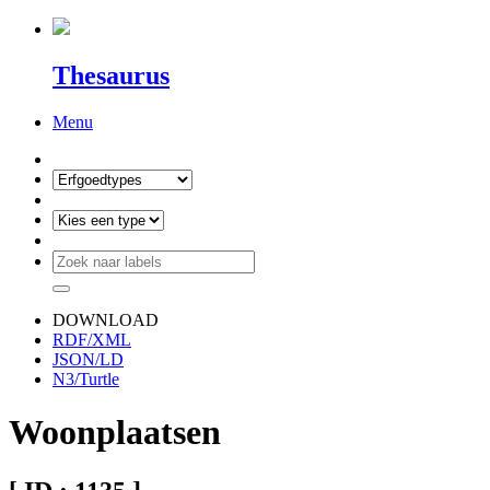
Thesaurus
Menu
DOWNLOAD
RDF/XML
JSON/LD
N3/Turtle
Woonplaatsen