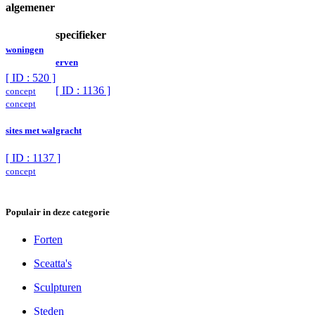
algemener
specifieker
woningen
erven
[ ID : 520 ]
[ ID : 1136 ]
concept
concept
sites met walgracht
[ ID : 1137 ]
concept
Populair in deze categorie
Forten
Sceatta's
Sculpturen
Steden