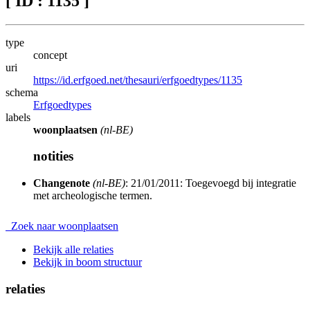
[ ID : 1135 ]
type
concept
uri
https://id.erfgoed.net/thesauri/erfgoedtypes/1135
schema
Erfgoedtypes
labels
woonplaatsen
(nl-BE)
notities
Changenote
(nl-BE)
: 21/01/2011: Toegevoegd bij integratie
met archeologische termen.
Zoek naar woonplaatsen
Bekijk alle relaties
Bekijk in boom structuur
relaties