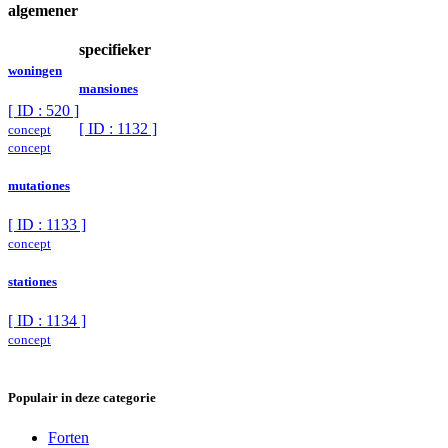
algemener
specifieker
woningen
mansiones
[ ID : 520 ]
[ ID : 1132 ]
concept
concept
mutationes
[ ID : 1133 ]
concept
stationes
[ ID : 1134 ]
concept
Populair in deze categorie
Forten