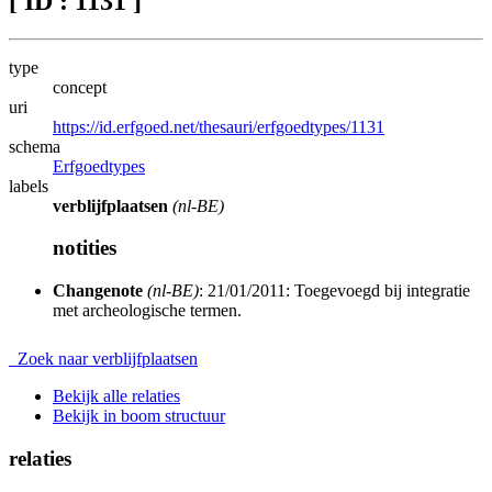
[ ID : 1131 ]
type
concept
uri
https://id.erfgoed.net/thesauri/erfgoedtypes/1131
schema
Erfgoedtypes
labels
verblijfplaatsen
(nl-BE)
notities
Changenote
(nl-BE)
: 21/01/2011: Toegevoegd bij integratie
met archeologische termen.
Zoek naar verblijfplaatsen
Bekijk alle relaties
Bekijk in boom structuur
relaties