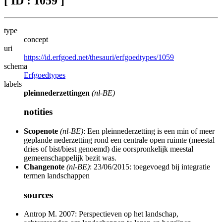
[ ID : 1059 ]
type
concept
uri
https://id.erfgoed.net/thesauri/erfgoedtypes/1059
schema
Erfgoedtypes
labels
pleinnederzettingen
(nl-BE)
notities
Scopenote
(nl-BE)
: Een pleinnederzetting is een min of meer
geplande nederzetting rond een centrale open ruimte (meestal
dries of bist/biest genoemd) die oorspronkelijk meestal
gemeenschappelijk bezit was.
Changenote
(nl-BE)
: 23/06/2015: toegevoegd bij integratie
termen landschappen
sources
Antrop M. 2007: Perspectieven op het landschap,