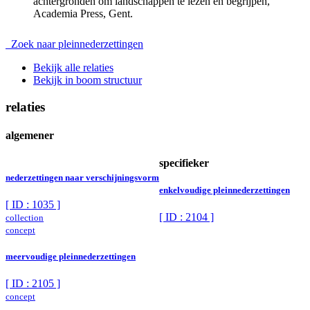
achtergronden om landschappen te lezen en begrijpen,
Academia Press, Gent.
Zoek naar pleinnederzettingen
Bekijk alle relaties
Bekijk in boom structuur
relaties
algemener
specifieker
nederzettingen naar verschijningsvorm
enkelvoudige pleinnederzettingen
[ ID : 1035 ]
[ ID : 2104 ]
collection
concept
meervoudige pleinnederzettingen
[ ID : 2105 ]
concept