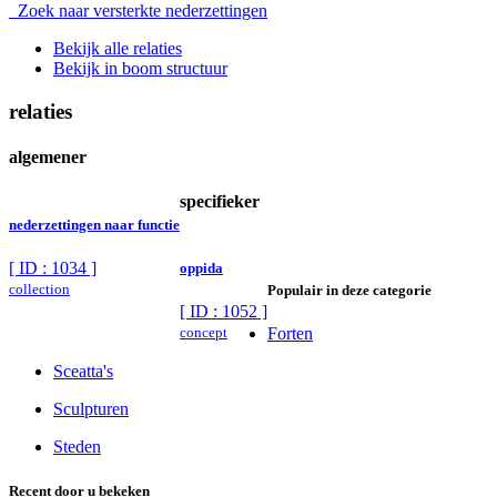
Zoek naar versterkte nederzettingen
Bekijk alle relaties
Bekijk in boom structuur
relaties
algemener
specifieker
nederzettingen naar functie
[ ID : 1034 ]
oppida
collection
Populair in deze categorie
[ ID : 1052 ]
concept
Forten
Sceatta's
Sculpturen
Steden
Recent door u bekeken