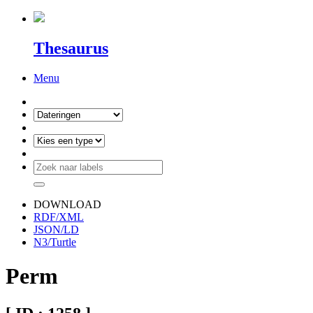
Thesaurus
Menu
DOWNLOAD
RDF/XML
JSON/LD
N3/Turtle
Perm