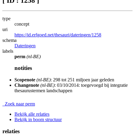
[ ID : 1258 ]
type
concept
uri
https://id.erfgoed.net/thesauri/dateringen/1258
schema
Dateringen
labels
perm
(nl-BE)
notities
Scopenote
(nl-BE)
: 298 tot 251 miljoen jaar geleden
Changenote
(nl-BE)
: 03/10/2014: toegevoegd bij integratie
thesaurustermen landschappen
Zoek naar perm
Bekijk alle relaties
Bekijk in boom structuur
relaties