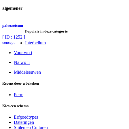
algemener
paleozoïcum
Populair in deze categorie
[ ID : 1252 ]
concept
Interbellum
Voor wo i
Na wo ii
Middeleeuwen
Recent door u bekeken
Perm
Kies een schema
Erfgoedtypes
Dateringen
Stijlen en Culturen