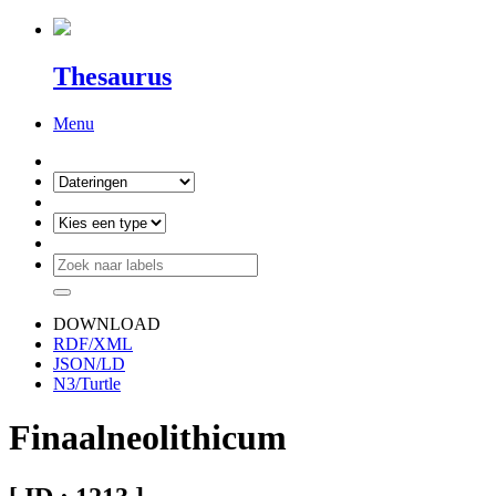
Thesaurus
Menu
DOWNLOAD
RDF/XML
JSON/LD
N3/Turtle
Finaalneolithicum