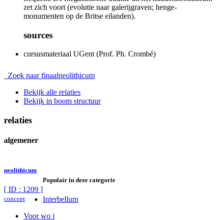
zet zich voort (evolutie naar galerijgraven; henge-
monumenten op de Britse eilanden).
sources
cursusmateriaal UGent (Prof. Ph. Crombé)
Zoek naar finaalneolithicum
Bekijk alle relaties
Bekijk in boom structuur
relaties
algemener
neolithicum
Populair in deze categorie
[ ID : 1209 ]
concept
Interbellum
Voor wo i