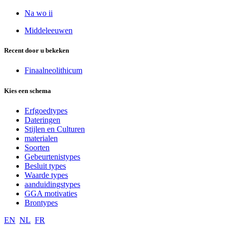
Na wo ii
Middeleeuwen
Recent door u bekeken
Finaalneolithicum
Kies een schema
Erfgoedtypes
Dateringen
Stijlen en Culturen
materialen
Soorten
Gebeurtenistypes
Besluit types
Waarde types
aanduidingstypes
GGA motivaties
Brontypes
EN
NL
FR