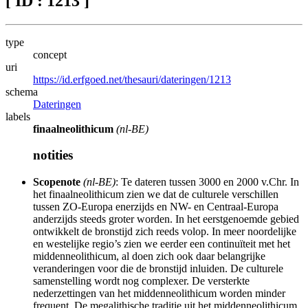
[ ID : 1213 ]
type
concept
uri
https://id.erfgoed.net/thesauri/dateringen/1213
schema
Dateringen
labels
finaalneolithicum
(nl-BE)
notities
Scopenote
(nl-BE)
: Te dateren tussen 3000 en 2000 v.Chr. In
het finaalneolithicum zien we dat de culturele verschillen
tussen ZO-Europa enerzijds en NW- en Centraal-Europa
anderzijds steeds groter worden. In het eerstgenoemde gebied
ontwikkelt de bronstijd zich reeds volop. In meer noordelijke
en westelijke regio’s zien we eerder een continuïteit met het
middenneolithicum, al doen zich ook daar belangrijke
veranderingen voor die de bronstijd inluiden. De culturele
samenstelling wordt nog complexer. De versterkte
nederzettingen van het middenneolithicum worden minder
frequent. De megalithische traditie uit het middenneolithicum