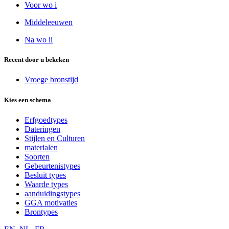
Voor wo i
Middeleeuwen
Na wo ii
Recent door u bekeken
Vroege bronstijd
Kies een schema
Erfgoedtypes
Dateringen
Stijlen en Culturen
materialen
Soorten
Gebeurtenistypes
Besluit types
Waarde types
aanduidingstypes
GGA motivaties
Brontypes