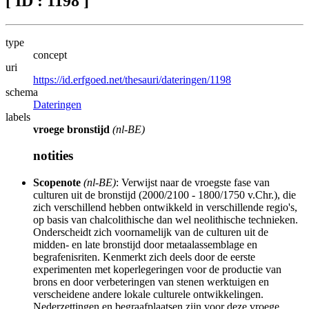
[ ID : 1198 ]
type
concept
uri
https://id.erfgoed.net/thesauri/dateringen/1198
schema
Dateringen
labels
vroege bronstijd
(nl-BE)
notities
Scopenote
(nl-BE)
: Verwijst naar de vroegste fase van
culturen uit de bronstijd (2000/2100 - 1800/1750 v.Chr.), die
zich verschillend hebben ontwikkeld in verschillende regio's,
op basis van chalcolithische dan wel neolithische technieken.
Onderscheidt zich voornamelijk van de culturen uit de
midden- en late bronstijd door metaalassemblage en
begrafenisriten. Kenmerkt zich deels door de eerste
experimenten met koperlegeringen voor de productie van
brons en door verbeteringen van stenen werktuigen en
verscheidene andere lokale culturele ontwikkelingen.
Nederzettingen en begraafplaatsen zijn voor deze vroege