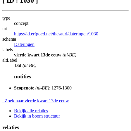
[ ID : 1030 ]
type
concept
uri
https://id.erfgoed.net/thesauri/dateringen/1030
schema
Dateringen
labels
vierde kwart 13de eeuw
(nl-BE)
altLabel
13d
(nl-BE)
notities
Scopenote
(nl-BE)
: 1276-1300
Zoek naar vierde kwart 13de eeuw
Bekijk alle relaties
Bekijk in boom structuur
relaties