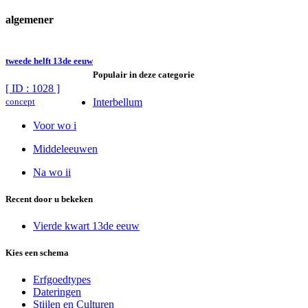
algemener
tweede helft 13de eeuw
Populair in deze categorie
[ ID : 1028 ]
concept
Interbellum
Voor wo i
Middeleeuwen
Na wo ii
Recent door u bekeken
Vierde kwart 13de eeuw
Kies een schema
Erfgoedtypes
Dateringen
Stijlen en Culturen