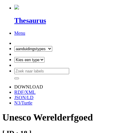
Thesaurus
Menu
DOWNLOAD
RDF/XML
JSON/LD
N3/Turtle
Unesco Werelderfgoed