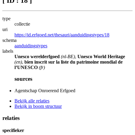
[ ID : 18 ]
type
collectie
uri
https://id.erfgoed.net/thesauri/aanduidingstypes/18
schema
aanduidingstypes
labels
Unesco werelderfgoed
(nl-BE)
,
Unesco World Heritage
(en)
,
bien inscrit sur la liste du patrimoine mondial de
l’UNESCO
(fr)
sources
Agentschap Onroerend Erfgoed
Bekijk alle relaties
Bekijk in boom structuur
relaties
specifieker